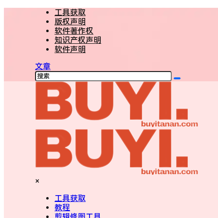
工具获取
版权声明
软件著作权
知识产权声明
软件声明
文章
×
工具获取
教程
剪辑修图工具