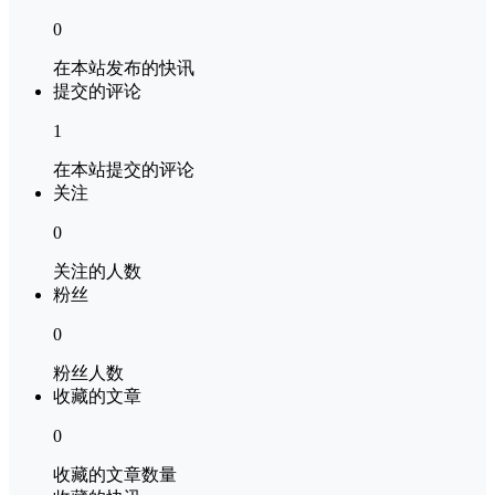
0
在本站发布的快讯
提交的评论
1
在本站提交的评论
关注
0
关注的人数
粉丝
0
粉丝人数
收藏的文章
0
收藏的文章数量