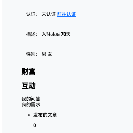
认证：
未认证
前往认证
描述：
入驻本站
70
天
性别：
男
女
财富
互动
我的问答
我的需求
发布的文章
0