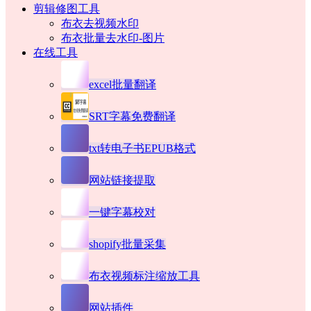
剪辑修图工具
布衣去视频水印
布衣批量去水印-图片
在线工具
excel批量翻译
SRT字幕免费翻译
txt转电子书EPUB格式
网站链接提取
一键字幕校对
shopify批量采集
布衣视频标注缩放工具
网站插件