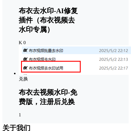
布衣去水印-AI修复
插件（布衣视频去
水印专属）
K 0
兑换
布衣去视频水印-免
费版，注册后兑换
1
关于我们