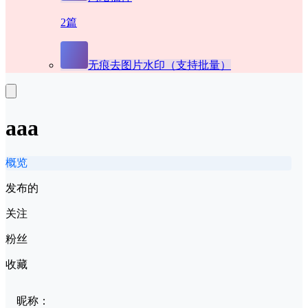
2篇
无痕去图片水印（支持批量）
aaa
概览
发布的
关注
粉丝
收藏
昵称：