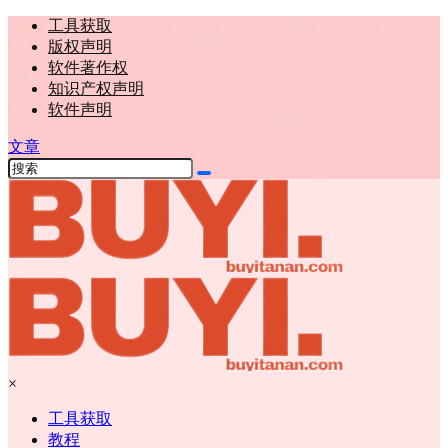
工具获取
版权声明
软件著作权
知识产权声明
软件声明
文章
×
工具获取
教程